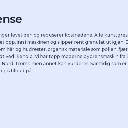
ense
enger levetiden og reduserer kostnadene. Alle kunstgre
t opp, inn i maskinen og slipper rent granulat ut igjen. 
som hår og hudrester, organisk materiale som pollen, fjær 
t vedlikehold. Vi har topp moderne dyprensmaskin fra 
og Nord-Troms, men annet kan vurderes. Samtidig som er
 gis tilbud på.