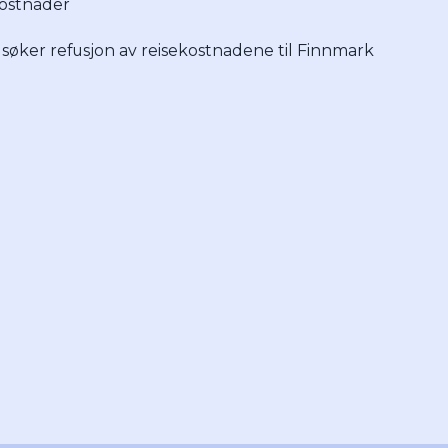
kostnader
øker refusjon av reisekostnadene til Finnmark