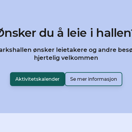
Ønsker du å leie i hallen
rkshallen ønsker leietakere og andre be
hjertelig velkommen
Aktivitetskalender
Se mer informasjon