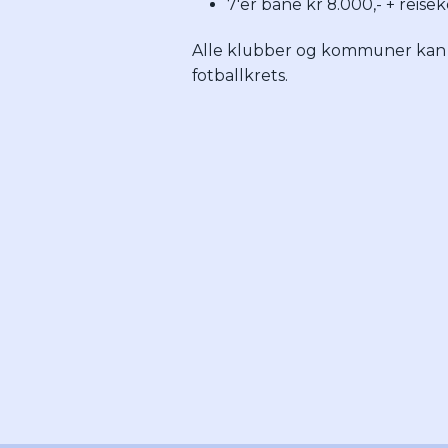
7'er bane kr 8.000,- + reise
Alle klubber og kommuner kan s
fotballkrets.