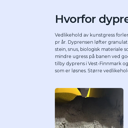
Hvorfor dypr
Vedlikehold av kunstgress forl
pr år. Dyprensen løfter granulate
stein, snus, biologisk materiale 
mindre ugress på banen ved god
tilby dyprens i Vest-Finnmark 
som er løsnes. Større vedlikehold