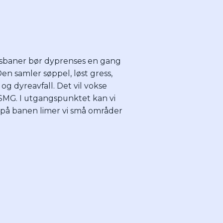
ssbaner bør dyprenses en gang
Den samler søppel, løst gress,
og dyreavfall. Det vil vokse
SMG. I utgangspunktet kan vi
 på banen limer vi små områder